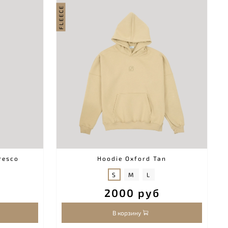
FLEECE
resco
Hoodie Oxford Tan
S
M
L
2000 руб
В корзину