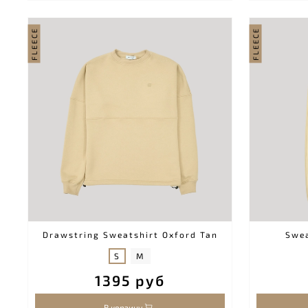
FLEECE
FLEECE
Drawstring Sweatshirt Oxford Tan
Swe
S
M
1395 руб
В корзину