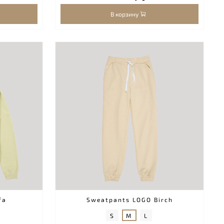
В корзину
fa
Sweatpants LOGO Birch
S
M
L