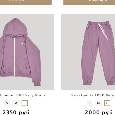
 Hoodie LOGO Very Grape
Sweatpants LOGO Very
S
M
L
S
M
L
2350 руб
2000 руб