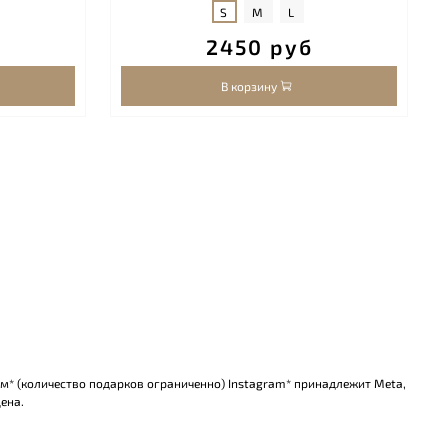
S
M
L
2450 руб
В корзину
ом* (количество подарков ограниченно) Instagram* принадлежит Meta,
ена.