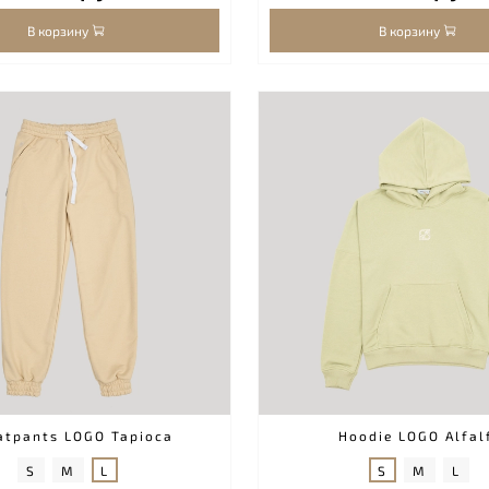
В корзину
В корзину
atpants LOGO Tapioca
Hoodie LOGO Alfal
S
M
L
S
M
L