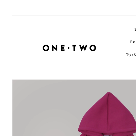
Ве
Фут