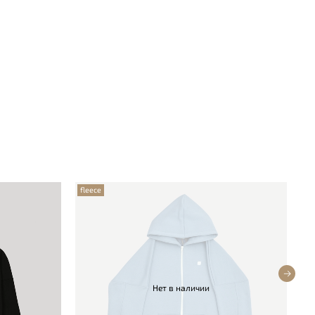
fleece
fl
Нет в наличии