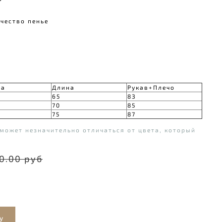
ачество пенье⠀
на
Длина
Рукав+Плечо
65
83
70
85
75
87
может незначительно отличаться от цвета, который
0.00 руб
у