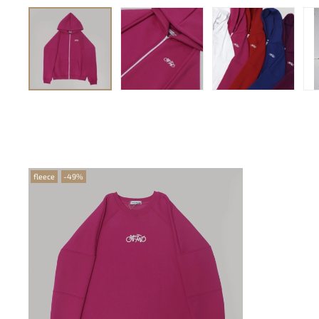
fleece
-49%