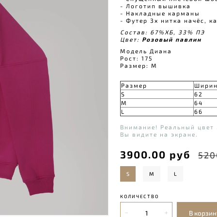
- Логотип вышивка
- Накладные карманы⠀
- Футер 3х нитка начёс, к
Состав: 67%ХБ, 33% ПЭ
Цвет:
Розовый павлин
Модель Диана
Рост: 175
Размер: М
Размер
Шири
S
62
M
64
L
66
Внимание! Реальный цвет 
Вы видите на экране.
3900.00 руб
520
S
M
L
КОЛИЧЕСТВО
В корзин