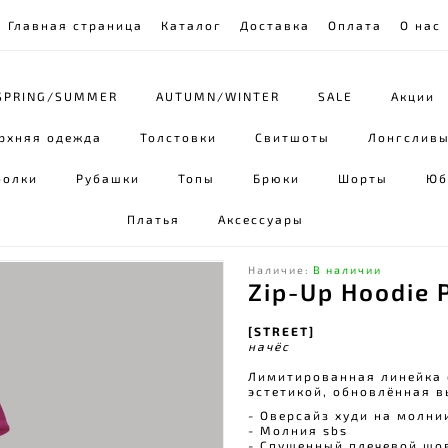
Главная страница
Каталог
Доставка
Оплата
О нас
SPRING/SUMMER
AUTUMN/WINTER
SALE
Акции
рхняя одежда
Толстовки
Свитшоты
Лонгслив
болки
Рубашки
Топы
Брюки
Шорты
Юб
Платья
Аксессуары
Наличие:
В наличии
Zip-Up Hoodie 
[STREET]
начёс
Лимитированная линейка 
эстетикой, обновлённая в
- Оверсайз худи на молни
- Молния sbs ⠀
- Спущенный плечевой шо