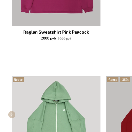
Raglan Sweatshirt Pink Peacock
2000 руб
3900 руб
fleece
fleece
-25%