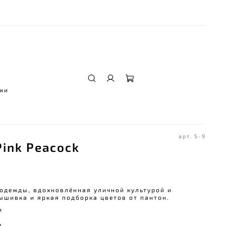
ы
ки
арт.
S-9
Pink Peacock
одежды, вдохновлённая уличной культурой и
ышивка и яркая подборка цветов от пантон.
и
в⠀