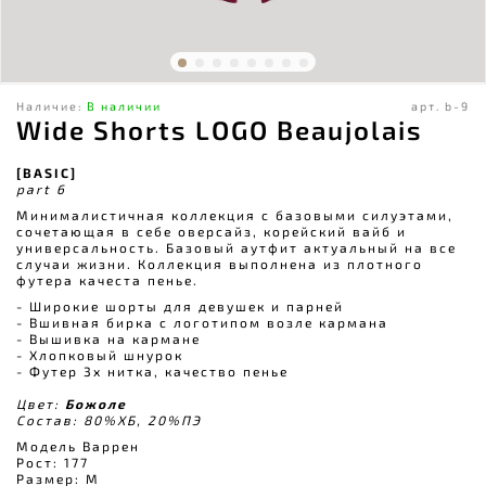
Наличие:
В наличии
арт.
b-9
Wide Shorts LOGO Beaujolais
[BASIC]
part 6
Минималистичная коллекция с базовыми силуэтами,
сочетающая в себе оверсайз, корейский вайб и
универсальность. Базовый аутфит актуальный на все
случаи жизни. Коллекция выполнена из плотного
футера качеста пенье.
- Широкие шорты для девушек и парней
- Вшивная бирка с логотипом возле кармана
- Вышивка на кармане
- Хлопковый шнурок
- Футер 3х нитка, качество пенье
Цвет:
Божоле
Состав: 80%ХБ, 20%ПЭ
Модель Варрен
Рост: 177
Размер: М