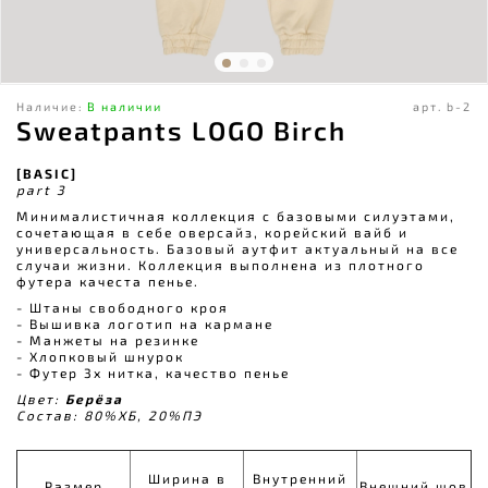
Наличие:
В наличии
арт.
b-2
Sweatpants LOGO Birch
[BASIC]
part 3
Минималистичная коллекция с базовыми силуэтами,
сочетающая в себе оверсайз, корейский вайб и
универсальность. Базовый аутфит актуальный на все
случаи жизни. Коллекция выполнена из плотного
футера качеста пенье.
- Штаны свободного кроя
- Вышивка логотип на кармане
- Манжеты на резинке
- Хлопковый шнурок
- Футер 3х нитка, качество пенье
Цвет:
Берёза
Состав: 80%ХБ, 20%ПЭ
Ширина в
Внутренний
Размер
Внешний шов