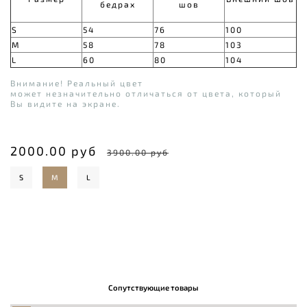
бедрах
шов
S
54
76
100
M
58
78
103
L
60
80
104
Внимание! Реальный цвет
может незначительно отличаться от цвета, который
Вы видите на экране.
2000.00 руб
3900.00 руб
S
M
L
Сопутствующие товары