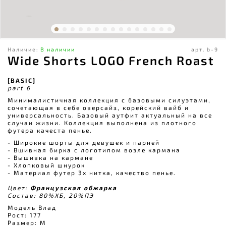
Наличие:
В наличии
арт.
b-9
Wide Shorts LOGO French Roast
[BASIC]
part 6
Минималистичная коллекция с базовыми силуэтами,
сочетающая в себе оверсайз, корейский вайб и
универсальность. Базовый аутфит актуальный на все
случаи жизни. Коллекция выполнена из плотного
футера качеста пенье.
- Широкие шорты для девушек и парней
- Вшивная бирка с логотипом возле кармана
- Вышивка на кармане
- Хлопковый шнурок
- Материал футер 3х нитка, качество пенье.
Цвет:
Французская обжарка
Состав: 80%ХБ, 20%ПЭ
Модель Влад
Рост: 177
Размер: M