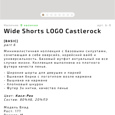
Наличие:
В наличии
арт.
b-9
Wide Shorts LOGO Castlerock
[BASIC]
part 6
Минималистичная коллекция с базовыми силуэтами,
сочетающая в себе оверсайз, корейский вайб и
универсальность. Базовый аутфит актуальный на все
случаи жизни. Коллекция выполнена из плотного
футера качеста пенье.
- Широкие шорты для девушек и парней
- Вшивная бирка с логотипом возле кармана
- Вышивка на кармане
- Хлопковый шнурок
- Футер 3х нитка, качество пенье
Цвет:
Касл-Рок
Состав: 80%ХБ, 20%ПЭ
Модель Влад
Рост: 177
Размер: М