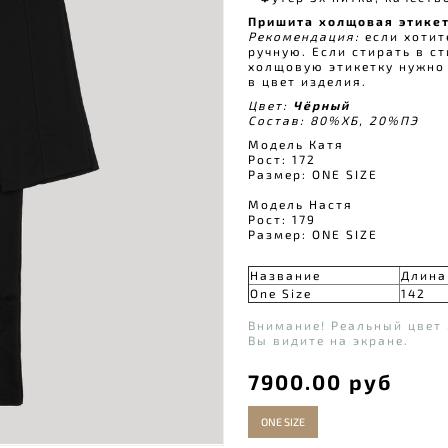
Пришита холщовая этикет
Рекомендация:
если хотит
ручную. Если стирать в с
холщовую этикетку нужно 
в цвет изделия.
Цвет:
Чёрный
Состав: 80%ХБ, 20%ПЭ
Модель Катя
Рост: 172
Размер: ONE SIZE
Модель Настя
Рост: 179
Размер: ONE SIZE
Название
Длина
One Size
142
Внимание! Реальный цвет 
Вы видите на экране.
7900.00 руб
ONE SIZE