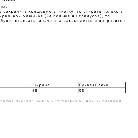
ка.
е сохранить холщовую этикетку, то стирать только в
тиральной машинке (не больше 40 градусов), то
будет отрезать, иначе она рассыплется и покрасится
Ширина
Рукав+Плечо
58
95
может незначительно отличаться от цвета, который