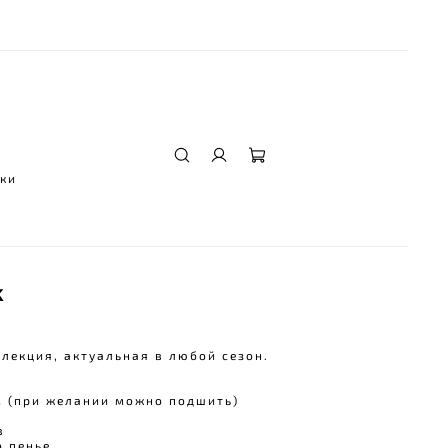
ы
ки
k
ллекция
, актуальная в любой сезон.
м (при желании можно подшить)
в
о пенье