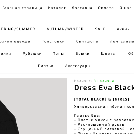
Главная страница
Каталог
Доставка
Оплата
О нас
SPRING/SUMMER
AUTUMN/WINTER
SALE
Акции
рхняя одежда
Толстовки
Свитшоты
Лонгслив
болки
Рубашки
Топы
Брюки
Шорты
Юб
Платья
Аксессуары
Наличие:
В наличии
Dress Eva Blac
[TOTAL BLACK] & [GIRLS]
Универсальная чёрная ко
Платье Ева:
- Платье макси с разрезо
- Расклешенный рукав
- Спущенный плечевой шо
- Футер 3х нитка, качеств