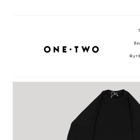
Ве
Фут