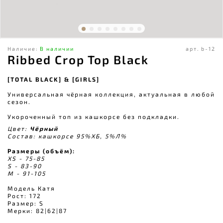
Наличие:
В наличии
арт.
b-12
Ribbed Crop Top Black
[TOTAL BLACK] & [GIRLS]
Универсальная чёрная коллекция
, актуальная в любой
сезон.
Укороченный топ из кашкорсе без подкладки.
Цвет:
Чёрный
Состав: кашкорсе 95%ХБ, 5%Л%
Размеры (объём):
XS - 75-85
S - 83-90
M - 91-105
Модель Катя
Рост: 172
Размер: S
Мерки: 82|62|87