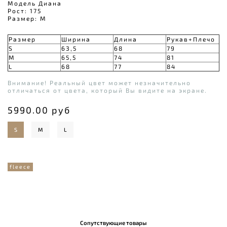
Модель Диана
Рост: 175
Размер: M
Размер
Ширина
Длина
Рукав+Плечо
S
63,5
68
79
M
65,5
74
81
L
68
77
84
Внимание! Реальный цвет может незначительно
отличаться от цвета, который Вы видите на экране.
5990.00 руб
S
M
L
fleece
Сопутствующие товары