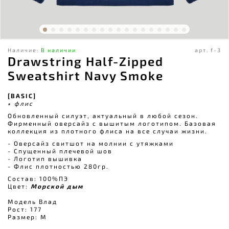
Наличие:
В наличии
арт.
f-3
Drawstring Half-Zipped
Sweatshirt Navy Smoke
[BASIC]
∗ флис
Обновленный силуэт, актуальный в любой сезон.
Фирменный оверсайз с вышитым логотипом. Базовая
коллекция из плотного флиса на все случаи жизни.
- Оверсайз свитшот на молнии с утяжками
- Спущенный плечевой шов⠀
- Логотип вышивка ⠀
- Флис плотностью 280гр.⠀
Состав: 100%ПЭ
Цвет:
Морской дым
Модель Влад
Рост: 177
Размер: М