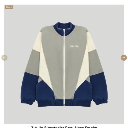
fleece
Zip-Up Sweatshirt Grey-Navy Smoke