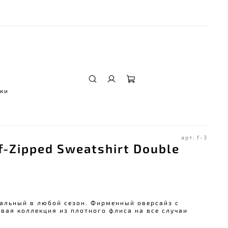
ы
ки
арт.
f-3
f-Zipped Sweatshirt Double
льный в любой сезон. Фирменный оверсайз с
вая коллекция из плотного флиса на все случаи