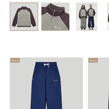
fleece
fleece