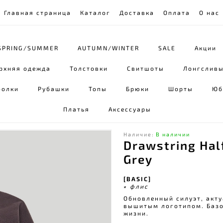
Главная страница
Каталог
Доставка
Оплата
О нас
SPRING/SUMMER
AUTUMN/WINTER
SALE
Акции
рхняя одежда
Толстовки
Свитшоты
Лонгслив
болки
Рубашки
Топы
Брюки
Шорты
Юб
Платья
Аксессуары
Наличие:
В наличии
Drawstring Hal
Grey
[BASIC]
∗ флис
Обновленный силуэт, актуа
вышитым логотипом. Базо
жизни.