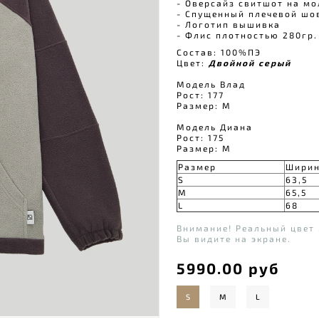
- Оверсайз свитшот на мо
- Спущенный плечевой шо
- Логотип вышивка ⠀
- Флис плотностью 280гр
Состав: 100%ПЭ
Цвет:
Двойной серый
Модель Влад
Рост: 177
Размер: М
Модель Диана
Рост: 175
Размер: M
Размер
Шири
S
63,5
M
65,5
L
68
Внимание! Реальный цвет 
Вы видите на экране.
5990.00 руб
S
M
L