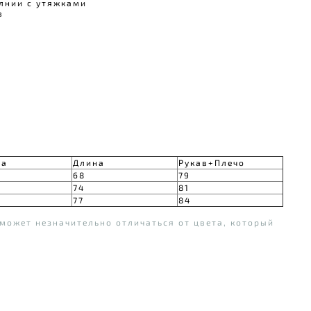
лнии с утяжками
в⠀
.⠀
на
Длина
Рукав+Плечо
68
79
74
81
77
84
может незначительно отличаться от цвета, который