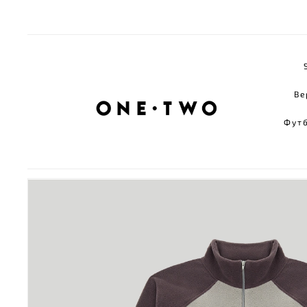
Ве
Фут