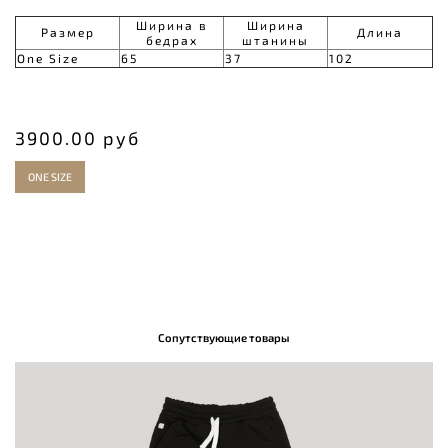
Ширина в
Ширина
Размер
Длина
бедрах
штанины
One Size
65
37
102
3900.00 руб
ONE SIZE
Сопутствующие товары