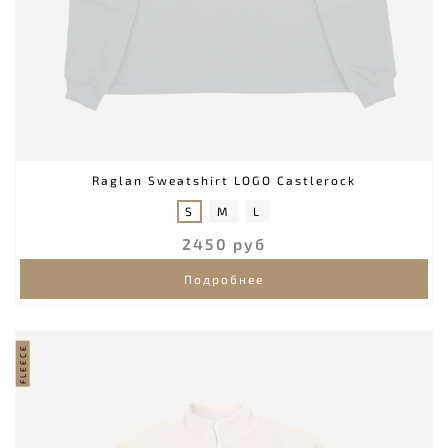
Raglan Sweatshirt LOGO Castlerock
S
M
L
2450 руб
Подробнее
FLEECE