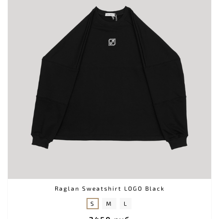
Raglan Sweatshirt LOGO Black
S
M
L