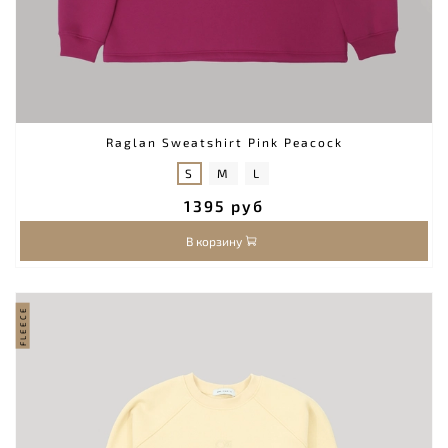
Raglan Sweatshirt Pink Peacock
S
M
L
1395 руб
В корзину
FLEECE