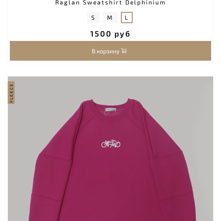
Raglan Sweatshirt Delphinium
S
M
L
1500 руб
В корзину
FLEECE