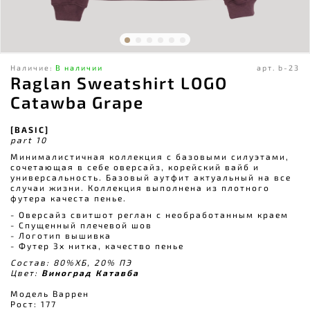
Наличие:
В наличии
арт.
b-23
Raglan Sweatshirt LOGO
Catawba Grape
[BASIC]
part 10
Минималистичная коллекция с базовыми силуэтами,
сочетающая в себе оверсайз, корейский вайб и
универсальность. Базовый аутфит актуальный на все
случаи жизни. Коллекция выполнена из плотного
футера качеста пенье.
- Оверсайз свитшот реглан с необработанным краем⠀
- Спущенный плечевой шов⠀
- Логотип вышивка ⠀
- Футер 3х нитка, качество пенье⠀
Состав: 80%ХБ, 20% ПЭ
Цвет:
Виноград Катавба
Модель Варрен
Рост: 177