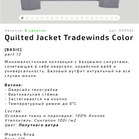
Наличие:
В наличии
арт.
HOP56C
Quilted Jacket Tradewinds Color
[BASIC]
part 13
Минималистичная коллекция с базовыми силуэтами,
сочетающая в себе оверсайз, корейский вайб и
универсальность. Базовый аутфит актуальный на все
случаи жизни.
Ватник:
- Оверсайз телогрейка
- Вертикальная стёжка
- Застегивается на кнопки
- Температурный режим до 0
°
С
Состав:
Основная ткань и подкладка: 100% Хлопок
Утеплитель: Синтепон 100г/м2
Цвет:
Попутного ветра
Модель Влад
Рост: 176