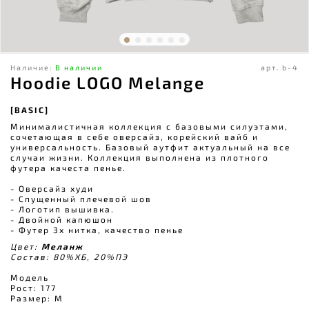
Наличие:
В наличии
арт.
b-4
Hoodie LOGO Melange
[BASIC]
Минималистичная коллекция с базовыми силуэтами,
сочетающая в себе оверсайз, корейский вайб и
универсальность. Базовый аутфит актуальный на все
случаи жизни. Коллекция выполнена из плотного
футера качеста пенье.
- Оверсайз худи
- Спущенный плечевой шов
- Логотип вышивка.
- Двойной капюшон
- Футер 3х нитка, качество пенье
Цвет:
Меланж
Состав: 80%ХБ, 20%ПЭ
Модель
Рост: 177
Размер: M